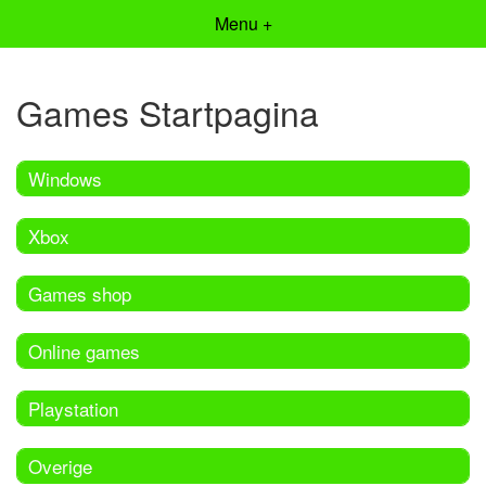
Menu +
Games Startpagina
Windows
Xbox
Games shop
Online games
Playstation
Overige